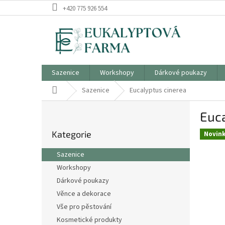
Přejít
+420 775 926 554
na
obsah
Sazenice
Workshopy
Dárkové poukazy
Domů
Sazenice
Eucalyptus cinerea
P
Euca
o
Přeskočit
s
Kategorie
kategorie
Novin
t
r
Sazenice
a
Workshopy
n
Dárkové poukazy
n
í
Věnce a dekorace
p
Vše pro pěstování
a
Kosmetické produkty