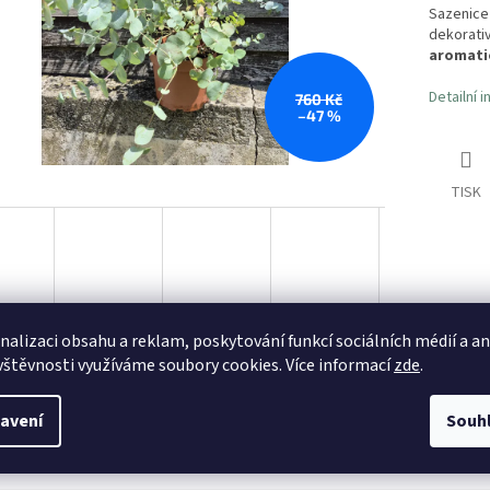
Sazenice
dekorati
aromati
Detailní 
760 Kč
–47 %
TISK
nalizaci obsahu a reklam, poskytování funkcí sociálních médií a a
vštěvnosti využíváme soubory cookies. Více informací
zde
.
Dárkové poukazy
Vyzvednutí na far
avení
Souh
Od 1 000,-
Nebo zaslání až domů