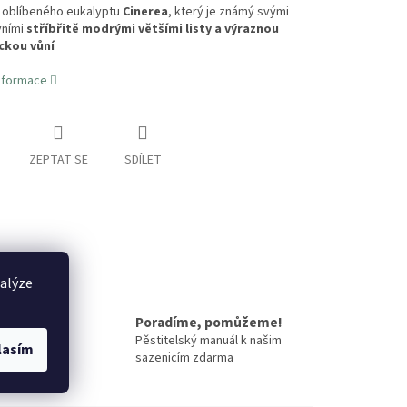
 oblíbeného eukalyptu
Cinerea
, který je známý svými
vními
stříbřitě modrými většími listy a výraznou
ckou vůní
informace
ZEPTAT SE
SDÍLET
nalýze
Poradíme, pomůžeme!
mě
Pěstitelský manuál k našim
lasím
sazenicím zdarma