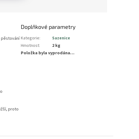
Doplňkové parametry
Kategorie
:
Sazenice
o pěstování
Hmotnost
:
2 kg
Položka byla vyprodána…
ho
žší, proto