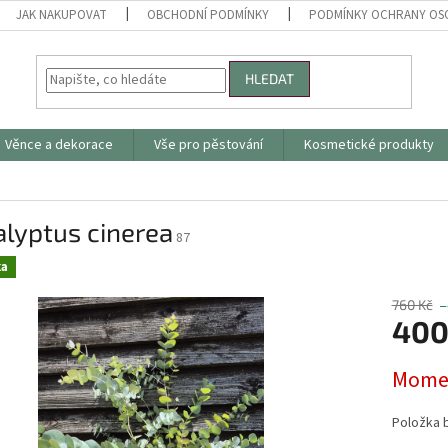
JAK NAKUPOVAT
OBCHODNÍ PODMÍNKY
PODMÍNKY OCHRANY OS
HLEDAT
Věnce a dekorace
Vše pro pěstování
Kosmetické produkty
lyptus cinerea
87
ka
760 Kč
–
400
Měrná
Momen
cena:
Položka 