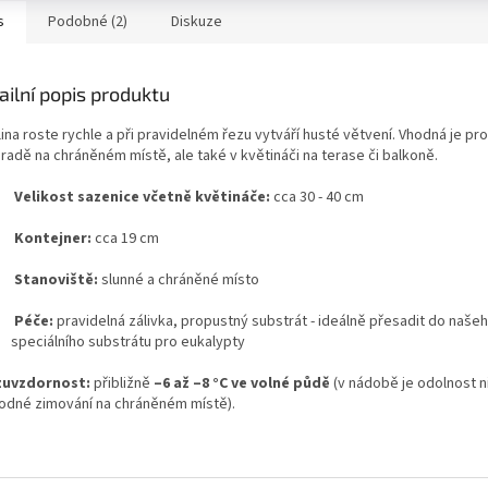
s
Podobné (2)
Diskuze
ailní popis produktu
ina roste rychle a při pravidelném řezu vytváří husté větvení. Vhodná je pr
radě na chráněném místě, ale také v květináči na terase či balkoně.
Velikost sazenice včetně květináče:
cca 30 - 40 cm
Kontejner:
cca 19 cm
Stanoviště:
slunné a chráněné místo
Péče:
pravidelná zálivka, propustný substrát - ideálně přesadit do naše
speciálního substrátu pro eukalypty
zuvzdornost:
přibližně
–6 až –8 °C ve volné půdě
(v nádobě je odolnost ni
hodné zimování na chráněném místě).