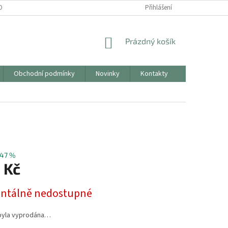
OBNÍCH ÚDAJŮ
Přihlášení
NÁKUPNÍ
Prázdný košík
KOŠÍK
Obchodní podmínky
Novinky
Kontakty
47 %
 Kč
tálně nedostupné
byla vyprodána…