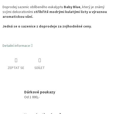
Doprodej sazenic oblíbeného eukalyptu
Baby Blue
, který je známý
svými dekorativními
stříbřitě modrými kulatými listy a výraznou
aromatickou vůní.
Jedná se o sazenice z doprodeje za zvýhodněné ceny.
Detailní informace
ZEPTAT SE
SDÍLET
Dárkové poukazy
Od 1 000,-