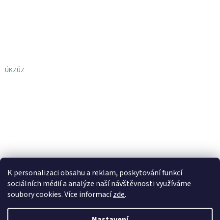
ÚKZÚZ
K personalizaci obsahu a reklam, poskytování funkcí
sociálních médií a analýze naší návštěvnosti využíváme
soubory cookies. Více informací
zde
.
Vytvořil Shoptet
Nastavení