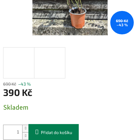
690 Kč
–43 %
690 Kč
–43 %
390 Kč
Měrná
Skladem
cena:
Přidat do košíku