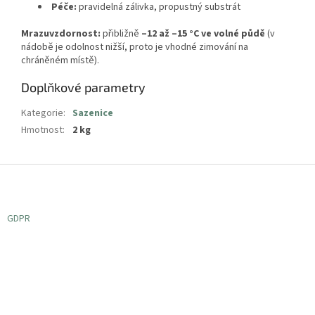
Péče:
pravidelná zálivka, propustný substrát
Mrazuvzdornost:
přibližně
–12 až –15 °C ve volné půdě
(v
nádobě je odolnost nižší, proto je vhodné zimování na
chráněném místě).
Doplňkové parametry
Kategorie
:
Sazenice
Hmotnost
:
2 kg
Z
á
p
a
GDPR
t
í