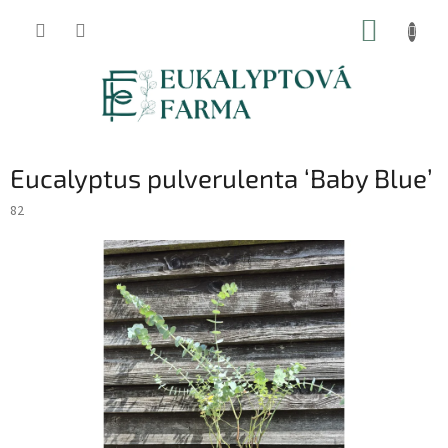
Přejít
NÁKUP
na
obsah
KOŠÍK
Eucalyptus pulverulenta ‘Baby Blue’
82