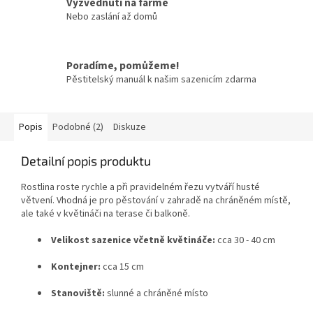
Vyzvednutí na farmě
Nebo zaslání až domů
Poradíme, pomůžeme!
Pěstitelský manuál k našim sazenicím zdarma
Popis
Podobné (2)
Diskuze
Detailní popis produktu
Rostlina roste rychle a při pravidelném řezu vytváří husté
větvení. Vhodná je pro pěstování v zahradě na chráněném místě,
ale také v květináči na terase či balkoně.
Velikost sazenice včetně květináče:
cca 30 - 40 cm
Kontejner:
cca 15 cm
Stanoviště:
slunné a chráněné místo